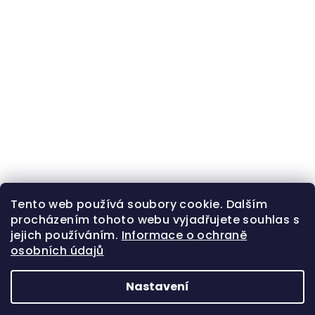
Tento web používá soubory cookie. Dalším
procházením tohoto webu vyjadřujete souhlas s
jejich používáním.
Informace o ochraně
osobních údajů
Nastavení
Z
Copyright 2026
Zlatá beruška
. Všechna práva