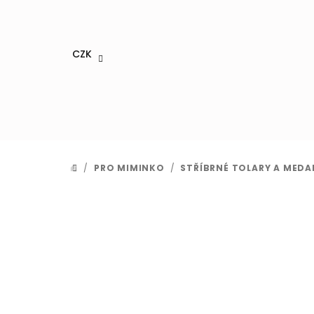
Přejít
na
obsah
CZK
/
PRO MIMINKO
/
STŘÍBRNÉ TOLARY A MEDAI
DOMŮ