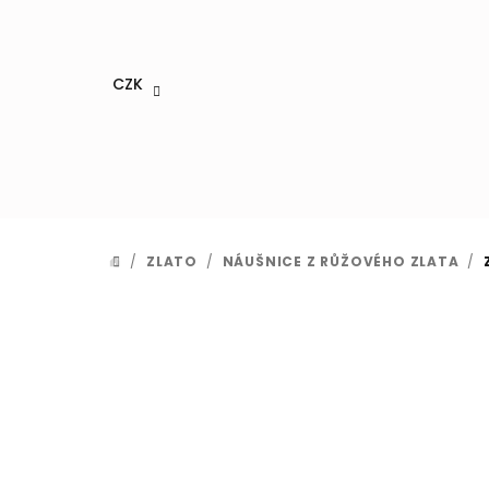
Přejít
na
obsah
CZK
/
ZLATO
/
NÁUŠNICE Z RŮŽOVÉHO ZLATA
/
DOMŮ