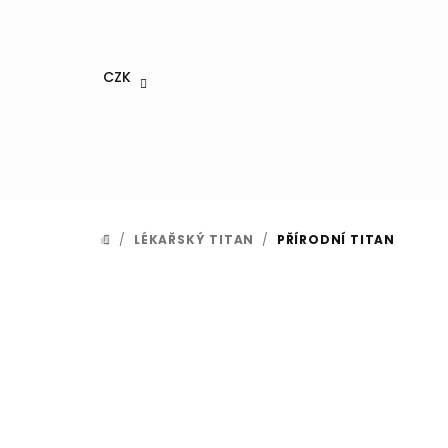
Přejít
na
obsah
CZK
/
LÉKAŘSKÝ TITAN
/
PŘÍRODNÍ TITAN
DOMŮ