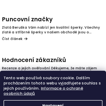
Puncovní značky
Zlatá Beruška Vám nabízí jen kvalitní šperky. Všechny
zlaté a stříbrné šperky v našem obchodě jsou o...
Číst článek
Hodnocení zákazníků
Recenze a jejich ověřování Děkujeme, že máte zájem
vyjádřit svůj názor, jak jste spokojeni s naším ...
Tento web používá soubory cookie. Dalším
Číst článek
procházením tohoto webu vyjadřujete souhlas s
jejich používáním.
Informace o ochraně
osobních údajů
9
položek celkem
O
Nastavení