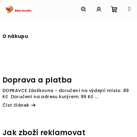
Přejít
na
obsah
Nákupn
Hledat
Přihlášení
košík
O nákupu
V
ý
Doprava a platba
p
i
DOPRAVCE Zásilkovna - doručení na výdejní místo: 89
s
Kč Doručení na adresu kurýrem: 99 Kč ...
č
Číst článek
l
á
Jak zboží reklamovat
n