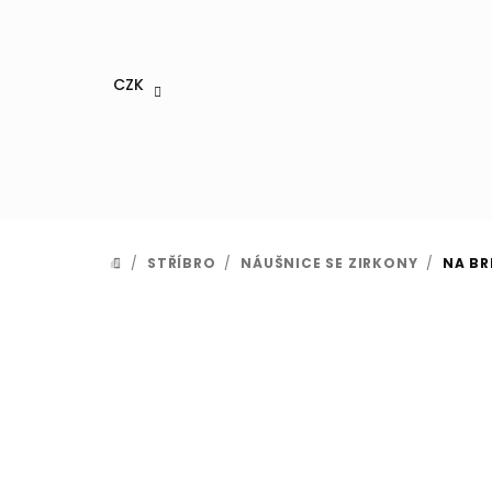
Přejít
na
obsah
CZK
/
STŘÍBRO
/
NÁUŠNICE SE ZIRKONY
/
NA BR
DOMŮ