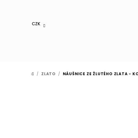
Přejít
na
obsah
CZK
/
ZLATO
/
NÁUŠNICE ZE ŽLUTÉHO ZLATA - K
DOMŮ