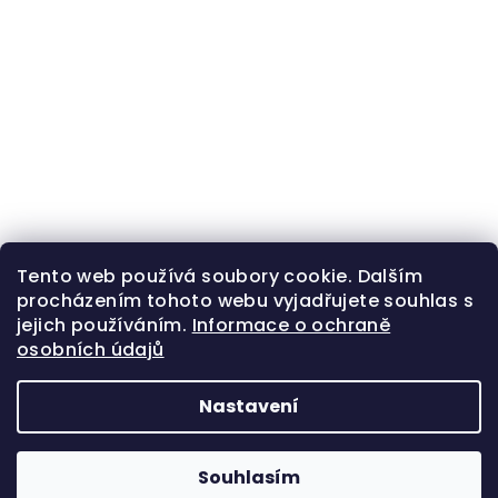
Tento web používá soubory cookie. Dalším
procházením tohoto webu vyjadřujete souhlas s
jejich používáním.
Informace o ochraně
osobních údajů
Nastavení
Z
Copyright 2026
Zlatá beruška
. Všechna práva
á
vyhrazena.
Souhlasím
p