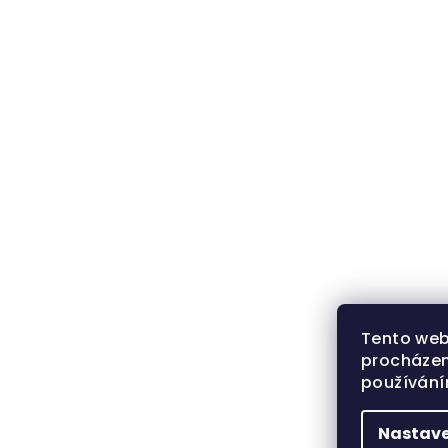
Tento web
procházen
používán
Nastave