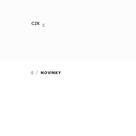
Přejít
na
obsah
CZK
/
NOVINKY
DOMŮ