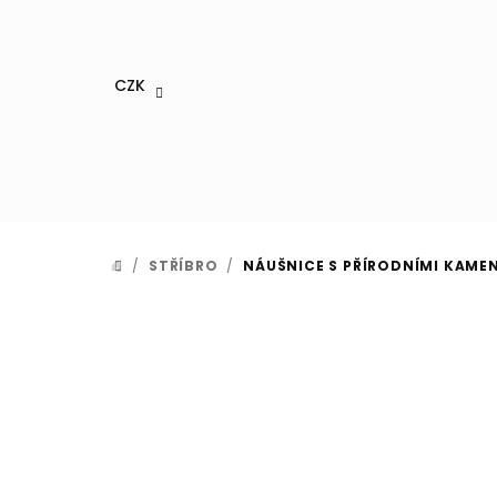
Přejít
na
obsah
CZK
/
STŘÍBRO
/
NÁUŠNICE S PŘÍRODNÍMI KAME
DOMŮ