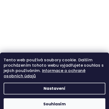
Tento web používá soubory cookie. Dalším
procházením tohoto webu vyjadřujete souhlas s
jejich používáním.
Informace o ochraně
osobních údajů
Nastavení
Z
Copyright 2026
Zlatá beruška
. Všechna práva
á
vyhrazena.
Souhlasím
p