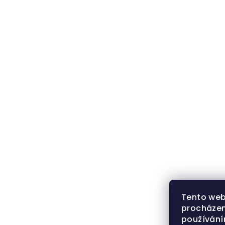
Tento web
procházen
používán