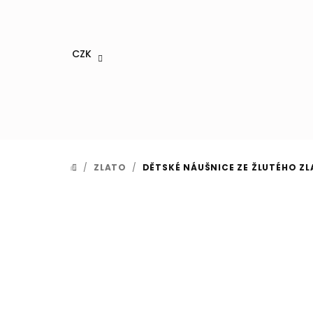
Přejít
na
obsah
CZK
/
ZLATO
/
DĚTSKÉ NÁUŠNICE ZE ŽLUTÉHO ZLA
DOMŮ