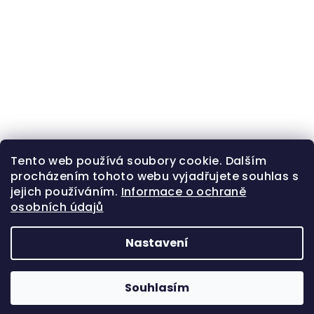
Tento web používá soubory cookie. Dalším
procházením tohoto webu vyjadřujete souhlas s
jejich používáním.
Informace o ochraně
osobních údajů
Nastavení
Z
Copyright 2026
Zlatá beruška
. Všechna práva
á
vyhrazena.
Souhlasím
p
Vytvořil Shoptet