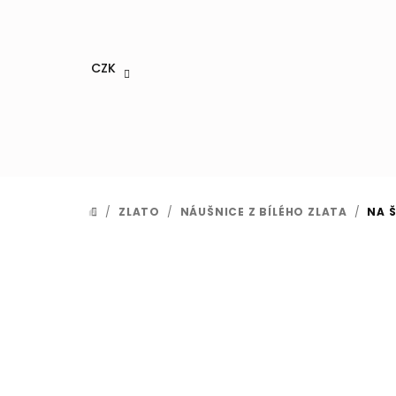
Přejít
na
obsah
CZK
/
ZLATO
/
NÁUŠNICE Z BÍLÉHO ZLATA
/
NA 
DOMŮ