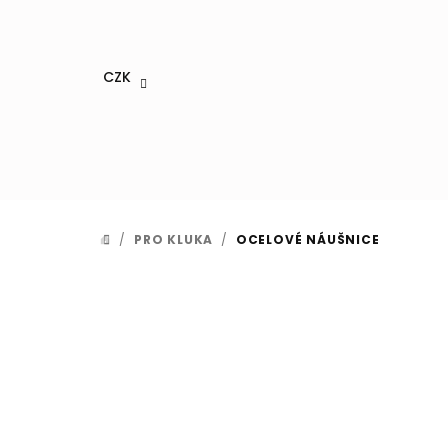
Přejít
na
obsah
CZK
/
PRO KLUKA
/
OCELOVÉ NÁUŠNICE
DOMŮ