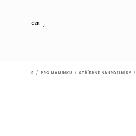
Přejít
na
obsah
CZK
/
PRO MAMINKU
/
STŘÍBRNÉ NÁHRDELNÍKY
/
DOMŮ