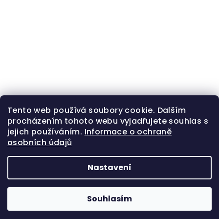
Tento web používá soubory cookie. Dalším
procházením tohoto webu vyjadřujete souhlas s
jejich používáním.
Informace o ochraně
osobních údajů
Nastavení
Z
Copyright 2026
Zlatá beruška
. Všechna práva
á
vyhrazena.
Souhlasím
p
Vytvořil Shoptet
a