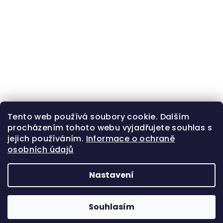
Tento web používá soubory cookie. Dalším
procházením tohoto webu vyjadřujete souhlas s
jejich používáním.
Informace o ochraně
osobních údajů
Nastavení
Z
Copyright 2026
Zlatá beruška
. Všechna práva
á
vyhrazena.
Souhlasím
p
Vytvořil Shoptet