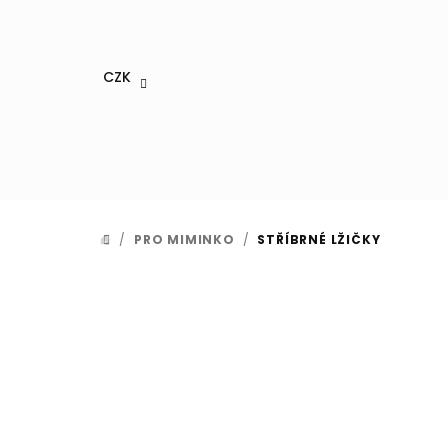
Přejít
na
obsah
CZK
/
PRO MIMINKO
/
STŘÍBRNÉ LŽIČKY
DOMŮ