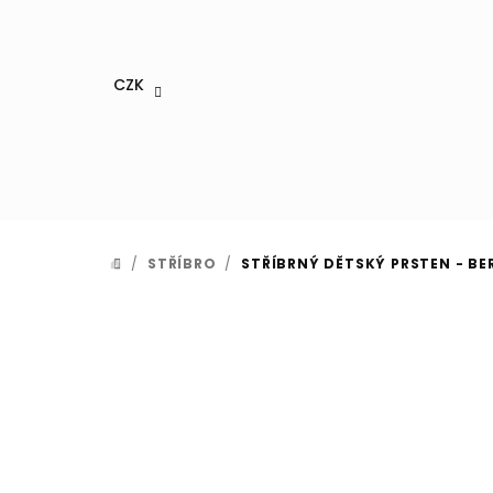
Přejít
na
obsah
CZK
/
STŘÍBRO
/
STŘÍBRNÝ DĚTSKÝ PRSTEN - BE
DOMŮ