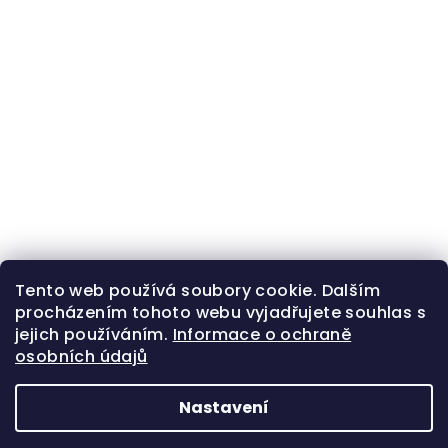
Tento web používá soubory cookie. Dalším
procházením tohoto webu vyjadřujete souhlas s
jejich používáním.
Informace o ochraně
osobních údajů
Nastavení
Z
Copyright 2026
Zlatá beruška
. Všechna práva