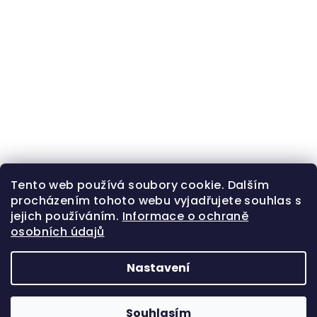
Tento web používá soubory cookie. Dalším
procházením tohoto webu vyjadřujete souhlas s
jejich používáním.
Informace o ochraně
osobních údajů
Nastavení
Z
Copyright 2026
Zlatá beruška
. Všechna práva
á
vyhrazena.
Souhlasím