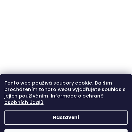
Tento web používá soubory cookie. Dalším
procházením tohoto webu vyjadřujete souhlas s
jejich používáním.
Informace o ochraně
osobních údajů
Nastavení
Z
Copyright 2026
Zlatá beruška
. Všechna práva
á
vyhrazena.