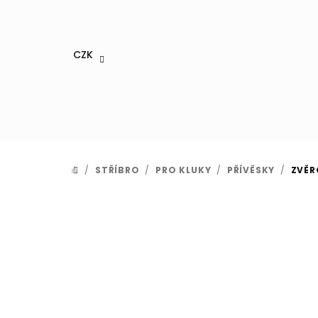
Přejít
na
obsah
CZK
/
STŘÍBRO
/
PRO KLUKY
/
PŘÍVĚSKY
/
ZVĚR
DOMŮ