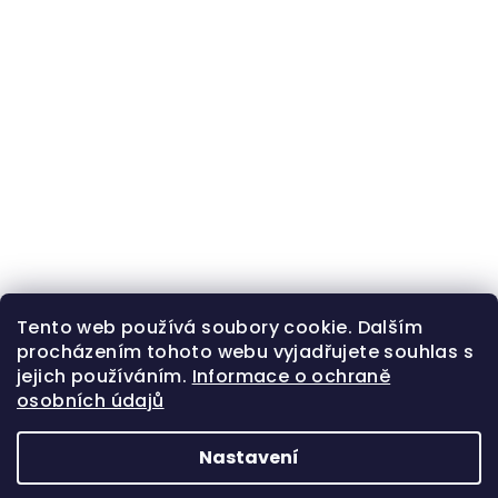
Tento web používá soubory cookie. Dalším
procházením tohoto webu vyjadřujete souhlas s
jejich používáním.
Informace o ochraně
osobních údajů
Nastavení
Z
Copyright 2026
Zlatá beruška
. Všechna práva