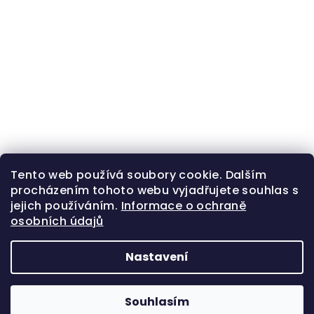
Tento web používá soubory cookie. Dalším
procházením tohoto webu vyjadřujete souhlas s
jejich používáním.
Informace o ochraně
osobních údajů
Nastavení
Z
Copyright 2026
Zlatá beruška
. Všechna práva
á
vyhrazena.
Souhlasím
p