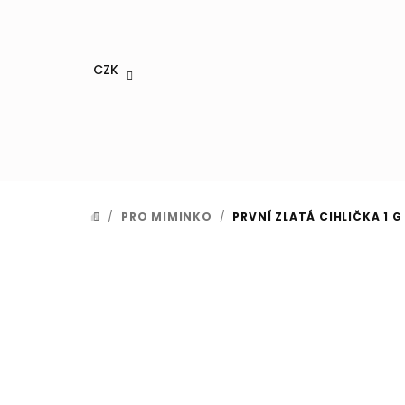
Přejít
na
obsah
CZK
/
PRO MIMINKO
/
PRVNÍ ZLATÁ CIHLIČKA 1 G
DOMŮ