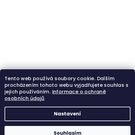
Tento web používá soubory cookie. Dalším
procházením tohoto webu vyjadřujete souhlas s
jejich používáním.
Informace o ochraně
osobních údajů
Nastavení
Z
Copyright 2026
Zlatá beruška
. Všechna práva
á
vyhrazena.
Souhlasím