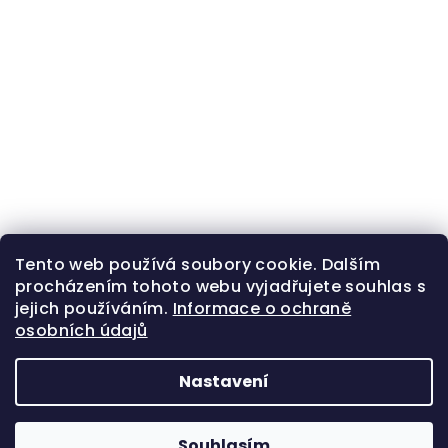
Tento web používá soubory cookie. Dalším
procházením tohoto webu vyjadřujete souhlas s
jejich používáním.
Informace o ochraně
osobních údajů
Nastavení
Z
Copyright 2026
Zlatá beruška
. Všechna práva
á
vyhrazena.
Souhlasím