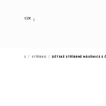
Přejít
na
obsah
CZK
/
STŘÍBRO
/
DĚTSKÉ STŘÍBRNÉ NÁUŠNICE S 
DOMŮ