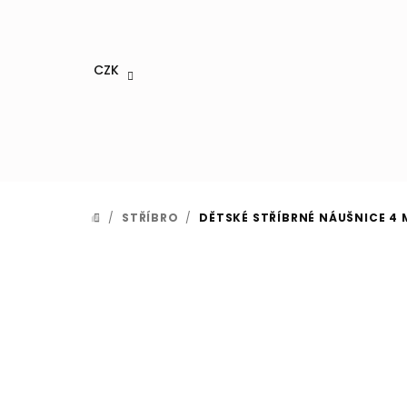
Přejít
na
obsah
CZK
/
STŘÍBRO
/
DĚTSKÉ STŘÍBRNÉ NÁUŠNICE 4
DOMŮ