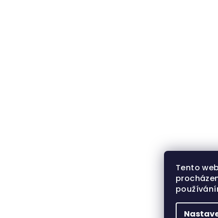
Tento web
procházen
používán
Nastave