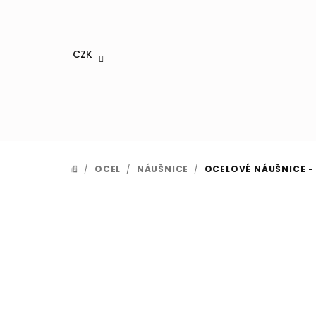
Přejít
na
obsah
CZK
/
OCEL
/
NÁUŠNICE
/
OCELOVÉ NÁUŠNICE -
DOMŮ