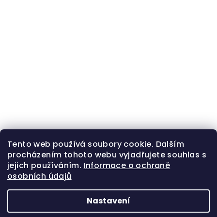
Tento web používá soubory cookie. Dalším
procházením tohoto webu vyjadřujete souhlas s
jejich používáním.
Informace o ochraně
osobních údajů
Nastavení
Z
Copyright 2026
Zlatá beruška
. Všechna práva