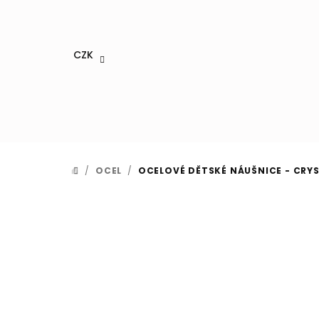
Přejít
na
obsah
CZK
/
OCEL
/
OCELOVÉ DĚTSKÉ NÁUŠNICE - CRYS
DOMŮ