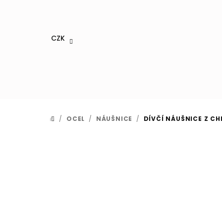
Přejít
na
obsah
CZK
/
OCEL
/
NÁUŠNICE
/
DÍVČÍ NÁUŠNICE Z C
DOMŮ