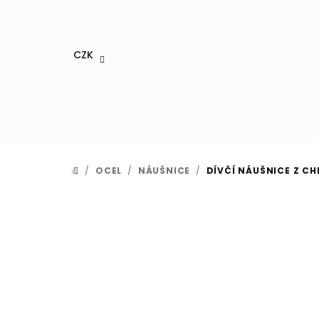
Přejít
na
obsah
CZK
/
OCEL
/
NÁUŠNICE
/
DÍVČÍ NÁUŠNICE Z CH
DOMŮ