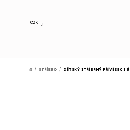
Přejít
na
obsah
CZK
/
STŘÍBRO
/
DĚTSKÝ STŘÍBRNÝ PŘÍVĚSEK S Ř
DOMŮ