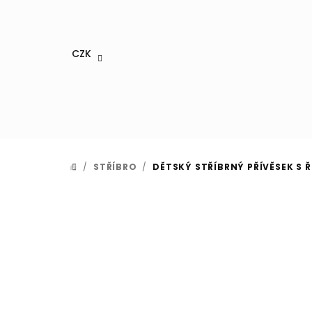
Přejít
na
obsah
CZK
/
STŘÍBRO
/
DĚTSKÝ STŘÍBRNÝ PŘÍVĚSEK S Ř
DOMŮ