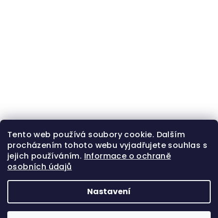
Tento web používá soubory cookie. Dalším
procházením tohoto webu vyjadřujete souhlas s
jejich používáním.
Informace o ochraně
osobních údajů
Nastavení
Z
Copyright 2026
Zlatá beruška
. Všechna práva
á
vyhrazena.