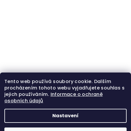
Tento web používá soubory cookie. Dalším
procházením tohoto webu vyjadřujete souhlas s
jejich používáním.
Informace o ochraně
osobních údajů
Nastavení
Z
Copyright 2026
Zlatá beruška
. Všechna práva
á
vyhrazena.