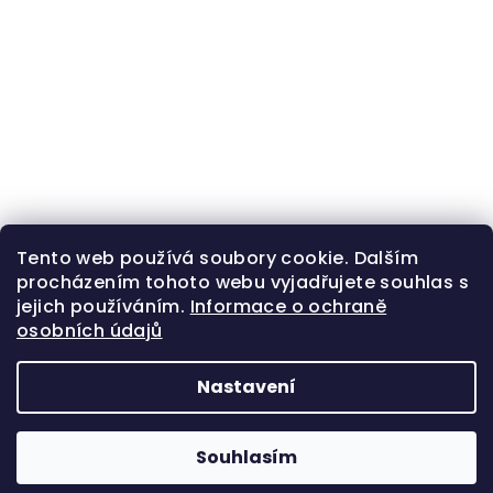
Tento web používá soubory cookie. Dalším
procházením tohoto webu vyjadřujete souhlas s
jejich používáním.
Informace o ochraně
osobních údajů
Nastavení
Z
Copyright 2026
Zlatá beruška
. Všechna práva
á
vyhrazena.
Souhlasím
p
Vytvořil Shoptet