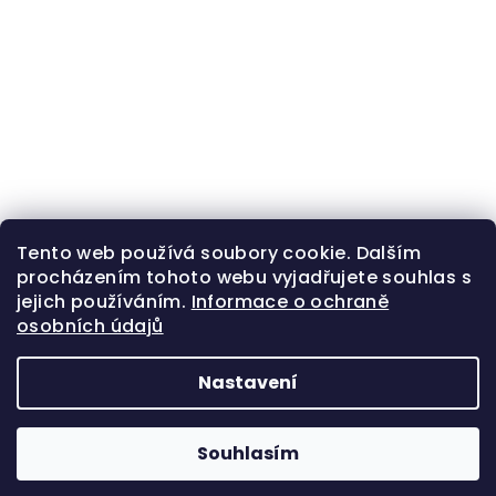
Tento web používá soubory cookie. Dalším
procházením tohoto webu vyjadřujete souhlas s
jejich používáním.
Informace o ochraně
osobních údajů
Nastavení
Z
Copyright 2026
Zlatá beruška
. Všechna práva
á
vyhrazena.
Souhlasím
p
Vytvořil Shoptet