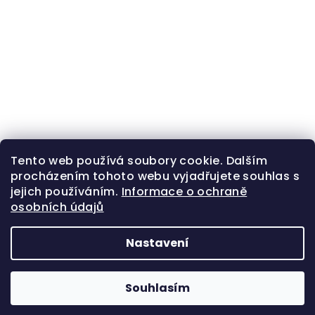
Tento web používá soubory cookie. Dalším
procházením tohoto webu vyjadřujete souhlas s
jejich používáním.
Informace o ochraně
osobních údajů
Nastavení
Z
Copyright 2026
Zlatá beruška
. Všechna práva
á
vyhrazena.
Souhlasím
p
Vytvořil Shoptet