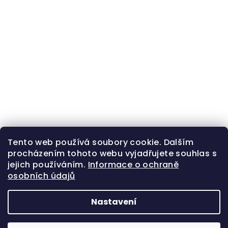
Tento web používá soubory cookie. Dalším
procházením tohoto webu vyjadřujete souhlas s
jejich používáním.
Informace o ochraně
osobních údajů
Nastavení
Z
Copyright 2026
Zlatá beruška
. Všechna práva
á
vyhrazena.