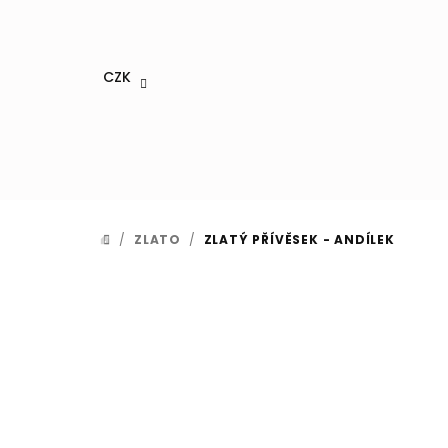
Přejít
na
obsah
CZK
/
ZLATO
/
ZLATÝ PŘÍVĚSEK - ANDÍLEK
DOMŮ