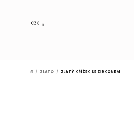
Přejít
na
obsah
CZK
/
ZLATO
/
ZLATÝ KŘÍŽEK SE ZIRKONEM
DOMŮ