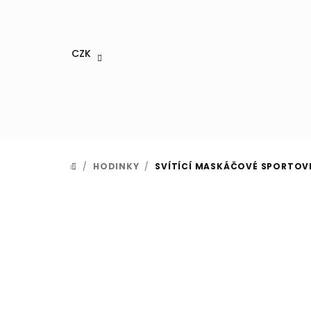
Přejít
na
obsah
CZK
/
HODINKY
/
SVÍTÍCÍ MASKÁČOVÉ SPORTOV
DOMŮ