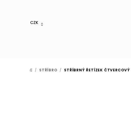
Přejít
na
obsah
CZK
/
STŘÍBRO
/
STŘÍBRNÝ ŘETÍZEK ČTVERCOVÝ
DOMŮ