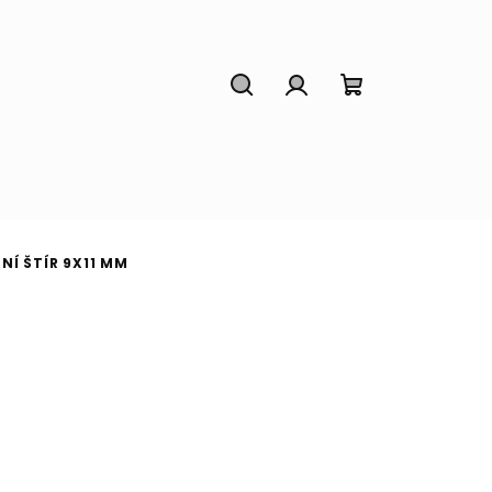
Hledat
Přihlášení
Nákupní
košík
NÍ ŠTÍR 9X11 MM