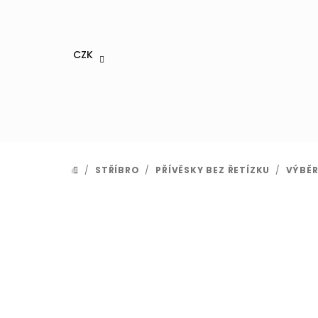
Přejít
na
obsah
CZK
/
STŘÍBRO
/
PŘÍVĚSKY BEZ ŘETÍZKU
/
VÝBĚR
DOMŮ