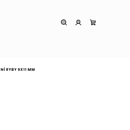
Hledat
Přihlášení
Nákupní
košík
NÍ RYBY 9X11 MM