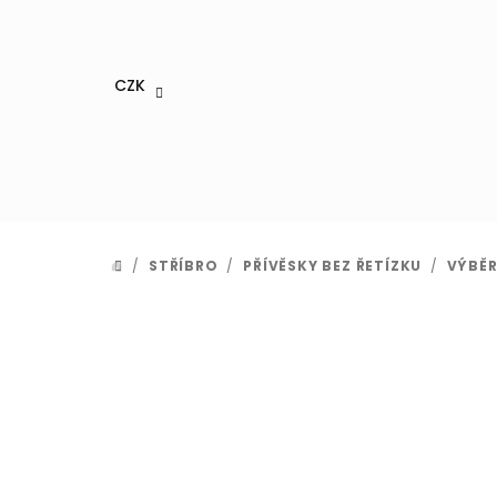
Přejít
na
obsah
CZK
/
STŘÍBRO
/
PŘÍVĚSKY BEZ ŘETÍZKU
/
VÝBĚR
DOMŮ